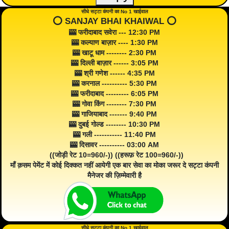
सीधे सट्टा कंपनी का No 1 खाईवाल
⭕️ SANJAY BHAI KHAIWAL ⭕️
🎰 फरीदाबाद सवेरा --- 12:30 PM
🎰 कल्याण बाज़ार ---- 1:30 PM
🎰 खाटू धाम -------- 2:30 PM
🎰 दिल्ली बाज़ार ------ 3:05 PM
🎰 श्री गणेश ------ 4:35 PM
🎰 करनाल ---------- 5:30 PM
🎰 फरीदाबाद --------- 6:05 PM
🎰 गोवा किंग -------- 7:30 PM
🎰 गाजियाबाद ------- 9:40 PM
🎰 दुबई गोल्ड -------- 10:30 PM
🎰 गली ----------- 11:40 PM
🎰 दिसावर ---------- 03:00 AM
((जोड़ी रेट 10=960/-)) ((हरूफ़ रेट 100=960/-))
माँ क़सम पेमेंट में कोई दिक्कत नहीं आयेगी एक बार सेवा का मोका जरूर दे सट्टा कंपनी
मैनेजर की ज़िम्मेवारी है
सीधे सट्टा कंपनी का No 1 खाईवाल