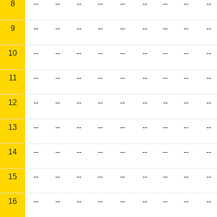
8
--
--
--
--
--
--
--
--
--
9
--
--
--
--
--
--
--
--
--
10
--
--
--
--
--
--
--
--
--
11
--
--
--
--
--
--
--
--
--
12
--
--
--
--
--
--
--
--
--
13
--
--
--
--
--
--
--
--
--
14
--
--
--
--
--
--
--
--
--
15
--
--
--
--
--
--
--
--
--
16
--
--
--
--
--
--
--
--
--