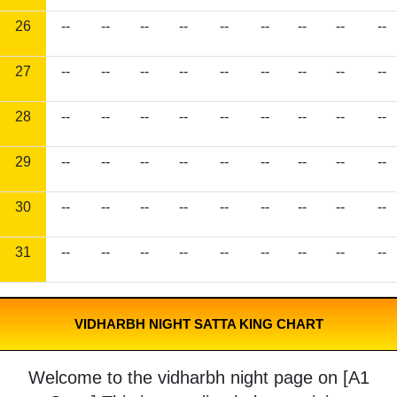
26
--
--
--
--
--
--
--
--
--
27
--
--
--
--
--
--
--
--
--
28
--
--
--
--
--
--
--
--
--
29
--
--
--
--
--
--
--
--
--
30
--
--
--
--
--
--
--
--
--
31
--
--
--
--
--
--
--
--
--
VIDHARBH NIGHT SATTA KING CHART
Welcome to the vidharbh night page on [A1