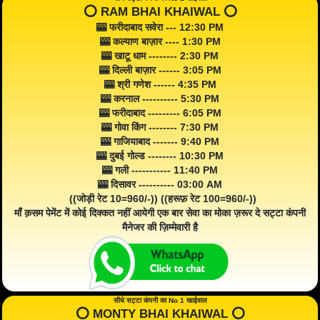
⭕️ RAM BHAI KHAIWAL ⭕️
🎰 फरीदाबाद सवेरा --- 12:30 PM
🎰 कल्याण बाज़ार ---- 1:30 PM
🎰 खाटू धाम -------- 2:30 PM
🎰 दिल्ली बाज़ार ------ 3:05 PM
🎰 श्री गणेश ------ 4:35 PM
🎰 करनाल ---------- 5:30 PM
🎰 फरीदाबाद --------- 6:05 PM
🎰 गोवा किंग -------- 7:30 PM
🎰 गाजियाबाद ------- 9:40 PM
🎰 दुबई गोल्ड -------- 10:30 PM
🎰 गली ----------- 11:40 PM
🎰 दिसावर ---------- 03:00 AM
((जोड़ी रेट 10=960/-)) ((हरूफ़ रेट 100=960/-))
माँ क़सम पेमेंट में कोई दिक्कत नहीं आयेगी एक बार सेवा का मोका ज़रूर दे सट्टा कंपनी
मैनेजर की ज़िम्मेवारी है
सीधे सट्टा कंपनी का No 1 खाईवाल
⭕️ MONTY BHAI KHAIWAL ⭕️