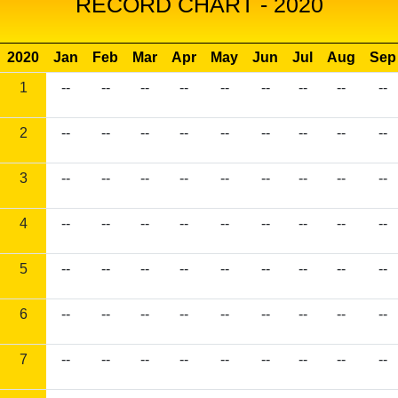
RECORD CHART - 2020
2020
Jan
Feb
Mar
Apr
May
Jun
Jul
Aug
Sep
1
--
--
--
--
--
--
--
--
--
2
--
--
--
--
--
--
--
--
--
3
--
--
--
--
--
--
--
--
--
4
--
--
--
--
--
--
--
--
--
5
--
--
--
--
--
--
--
--
--
6
--
--
--
--
--
--
--
--
--
7
--
--
--
--
--
--
--
--
--