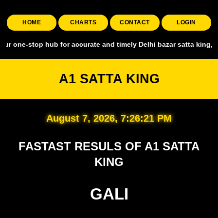
HOME
CHARTS
CONTACT
LOGIN
op hub for accurate and timely Delhi bazar satta king, covering all 
A1 SATTA KING
August 7, 2026, 7:26:22 PM
FASTAST RESULS OF A1 SATTA
KING
GALI