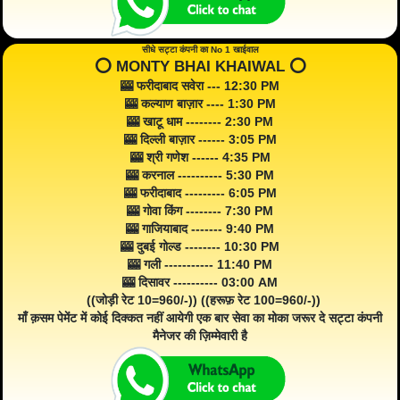
सीधे सट्टा कंपनी का No 1 खाईवाल
⭕️ MONTY BHAI KHAIWAL ⭕️
🎰 फरीदाबाद सवेरा --- 12:30 PM
🎰 कल्याण बाज़ार ---- 1:30 PM
🎰 खाटू धाम -------- 2:30 PM
🎰 दिल्ली बाज़ार ------ 3:05 PM
🎰 श्री गणेश ------ 4:35 PM
🎰 करनाल ---------- 5:30 PM
🎰 फरीदाबाद --------- 6:05 PM
🎰 गोवा किंग -------- 7:30 PM
🎰 गाजियाबाद ------- 9:40 PM
🎰 दुबई गोल्ड -------- 10:30 PM
🎰 गली ----------- 11:40 PM
🎰 दिसावर ---------- 03:00 AM
((जोड़ी रेट 10=960/-)) ((हरूफ़ रेट 100=960/-))
माँ क़सम पेमेंट में कोई दिक्कत नहीं आयेगी एक बार सेवा का मोका जरूर दे सट्टा कंपनी
मैनेजर की ज़िम्मेवारी है