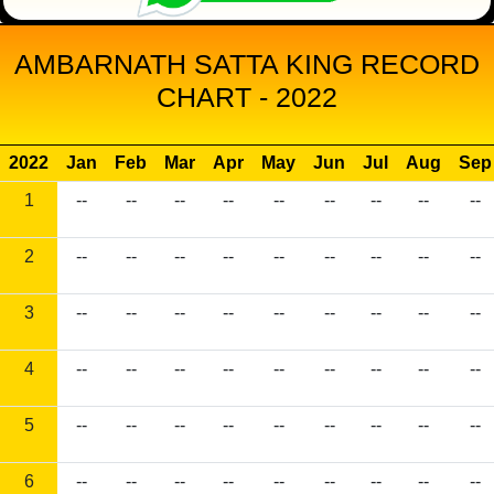
AMBARNATH SATTA KING RECORD
CHART - 2022
2022
Jan
Feb
Mar
Apr
May
Jun
Jul
Aug
Sep
1
--
--
--
--
--
--
--
--
--
2
--
--
--
--
--
--
--
--
--
3
--
--
--
--
--
--
--
--
--
4
--
--
--
--
--
--
--
--
--
5
--
--
--
--
--
--
--
--
--
6
--
--
--
--
--
--
--
--
--