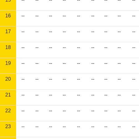
16
--
--
--
--
--
--
--
--
--
17
--
--
--
--
--
--
--
--
--
18
--
--
--
--
--
--
--
--
--
19
--
--
--
--
--
--
--
--
--
20
--
--
--
--
--
--
--
--
--
21
--
--
--
--
--
--
--
--
--
22
--
--
--
--
--
--
--
--
--
23
--
--
--
--
--
--
--
--
--