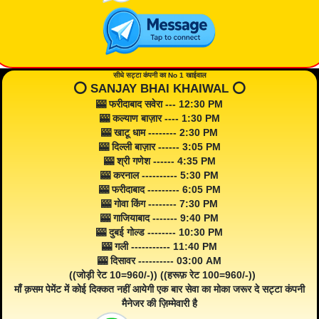
सीधे सट्टा कंपनी का No 1 खाईवाल
⭕️ SANJAY BHAI KHAIWAL ⭕️
🎰 फरीदाबाद सवेरा --- 12:30 PM
🎰 कल्याण बाज़ार ---- 1:30 PM
🎰 खाटू धाम -------- 2:30 PM
🎰 दिल्ली बाज़ार ------ 3:05 PM
🎰 श्री गणेश ------ 4:35 PM
🎰 करनाल ---------- 5:30 PM
🎰 फरीदाबाद --------- 6:05 PM
🎰 गोवा किंग -------- 7:30 PM
🎰 गाजियाबाद ------- 9:40 PM
🎰 दुबई गोल्ड -------- 10:30 PM
🎰 गली ----------- 11:40 PM
🎰 दिसावर ---------- 03:00 AM
((जोड़ी रेट 10=960/-)) ((हरूफ़ रेट 100=960/-))
माँ क़सम पेमेंट में कोई दिक्कत नहीं आयेगी एक बार सेवा का मोका जरूर दे सट्टा कंपनी
मैनेजर की ज़िम्मेवारी है