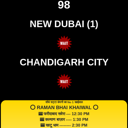
98
NEW DUBAI (1)
CHANDIGARH CITY
सीधे सट्टा कंपनी का No 1 खाईवाल
⭕️ RAMAN BHAI KHAIWAL ⭕️
🎰 फरीदाबाद सवेरा --- 12:30 PM
🎰 कल्याण बाज़ार ---- 1:30 PM
🎰 खाटू धाम -------- 2:30 PM