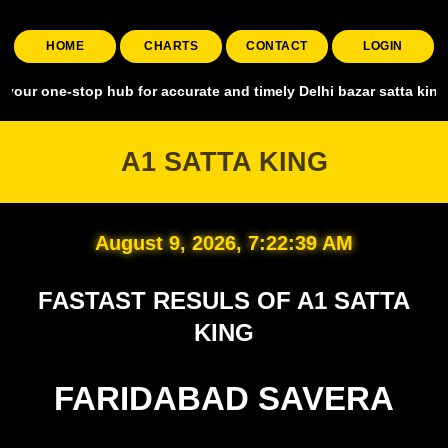
HOME
CHARTS
CONTACT
LOGIN
stop hub for accurate and timely Delhi bazar satta king, covering a
A1 SATTA KING
August 9, 2026, 7:22:40 AM
FASTAST RESULS OF A1 SATTA
KING
FARIDABAD SAVERA