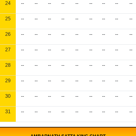
24
--
--
--
--
--
--
--
--
--
25
--
--
--
--
--
--
--
--
--
26
--
--
--
--
--
--
--
--
--
27
--
--
--
--
--
--
--
--
--
28
--
--
--
--
--
--
--
--
--
29
--
--
--
--
--
--
--
--
--
30
--
--
--
--
--
--
--
--
--
31
--
--
--
--
--
--
--
--
--