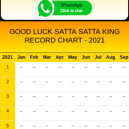
GOOD LUCK SATTA SATTA KING
RECORD CHART - 2021
2021
Jan
Feb
Mar
Apr
May
Jun
Jul
Aug
Sep
1
--
--
--
--
--
--
--
--
--
2
--
--
--
--
--
--
--
--
--
3
--
--
--
--
--
--
--
--
--
4
--
--
--
--
--
--
--
--
--
5
--
--
--
--
--
--
--
--
--