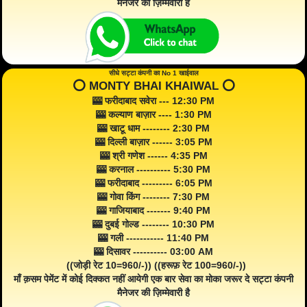
मैनेजर की ज़िम्मेवारी है
सीधे सट्टा कंपनी का No 1 खाईवाल
⭕️ MONTY BHAI KHAIWAL ⭕️
🎰 फरीदाबाद सवेरा --- 12:30 PM
🎰 कल्याण बाज़ार ---- 1:30 PM
🎰 खाटू धाम -------- 2:30 PM
🎰 दिल्ली बाज़ार ------ 3:05 PM
🎰 श्री गणेश ------ 4:35 PM
🎰 करनाल ---------- 5:30 PM
🎰 फरीदाबाद --------- 6:05 PM
🎰 गोवा किंग -------- 7:30 PM
🎰 गाजियाबाद ------- 9:40 PM
🎰 दुबई गोल्ड -------- 10:30 PM
🎰 गली ----------- 11:40 PM
🎰 दिसावर ---------- 03:00 AM
((जोड़ी रेट 10=960/-)) ((हरूफ़ रेट 100=960/-))
माँ क़सम पेमेंट में कोई दिक्कत नहीं आयेगी एक बार सेवा का मोका जरूर दे सट्टा कंपनी
मैनेजर की ज़िम्मेवारी है