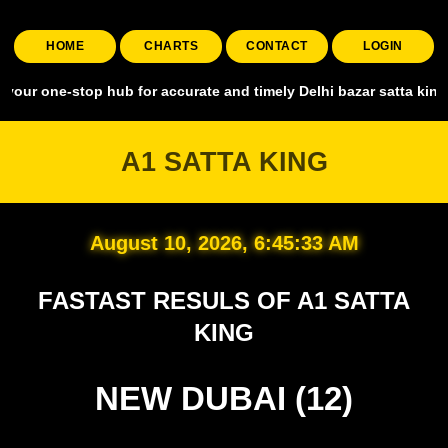
HOME
CHARTS
CONTACT
LOGIN
stop hub for accurate and timely Delhi bazar satta king, covering a
A1 SATTA KING
August 10, 2026, 6:45:34 AM
FASTAST RESULS OF A1 SATTA
KING
NEW DUBAI (12)