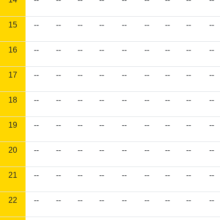
15
--
--
--
--
--
--
--
--
--
16
--
--
--
--
--
--
--
--
--
17
--
--
--
--
--
--
--
--
--
18
--
--
--
--
--
--
--
--
--
19
--
--
--
--
--
--
--
--
--
20
--
--
--
--
--
--
--
--
--
21
--
--
--
--
--
--
--
--
--
22
--
--
--
--
--
--
--
--
--