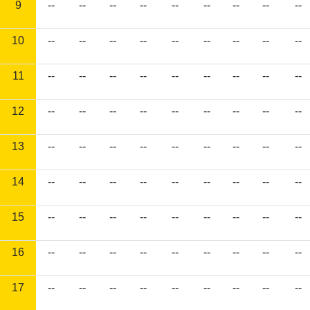
9
--
--
--
--
--
--
--
--
--
10
--
--
--
--
--
--
--
--
--
11
--
--
--
--
--
--
--
--
--
12
--
--
--
--
--
--
--
--
--
13
--
--
--
--
--
--
--
--
--
14
--
--
--
--
--
--
--
--
--
15
--
--
--
--
--
--
--
--
--
16
--
--
--
--
--
--
--
--
--
17
--
--
--
--
--
--
--
--
--