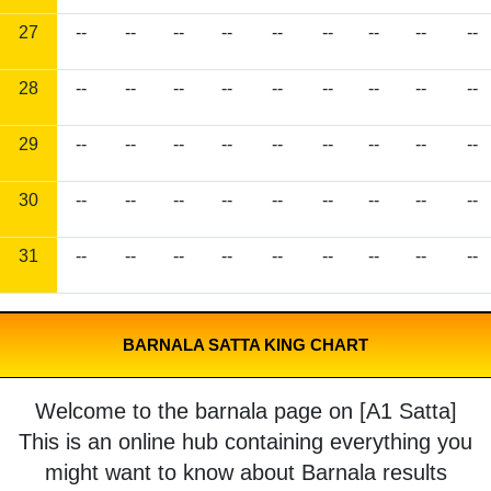
27
--
--
--
--
--
--
--
--
--
28
--
--
--
--
--
--
--
--
--
29
--
--
--
--
--
--
--
--
--
30
--
--
--
--
--
--
--
--
--
31
--
--
--
--
--
--
--
--
--
BARNALA SATTA KING CHART
Welcome to the barnala page on [A1 Satta]
This is an online hub containing everything you
might want to know about Barnala results