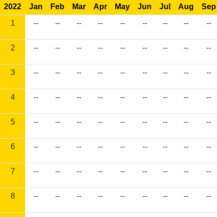
2022
Jan
Feb
Mar
Apr
May
Jun
Jul
Aug
Sep
1
--
--
--
--
--
--
--
--
--
2
--
--
--
--
--
--
--
--
--
3
--
--
--
--
--
--
--
--
--
4
--
--
--
--
--
--
--
--
--
5
--
--
--
--
--
--
--
--
--
6
--
--
--
--
--
--
--
--
--
7
--
--
--
--
--
--
--
--
--
8
--
--
--
--
--
--
--
--
--