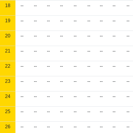
18
--
--
--
--
--
--
--
--
--
19
--
--
--
--
--
--
--
--
--
20
--
--
--
--
--
--
--
--
--
21
--
--
--
--
--
--
--
--
--
22
--
--
--
--
--
--
--
--
--
23
--
--
--
--
--
--
--
--
--
24
--
--
--
--
--
--
--
--
--
25
--
--
--
--
--
--
--
--
--
26
--
--
--
--
--
--
--
--
--