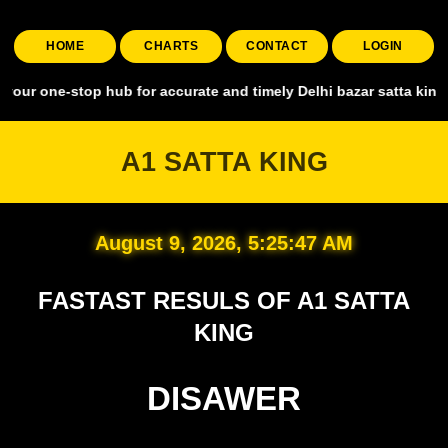
HOME
CHARTS
CONTACT
LOGIN
stop hub for accurate and timely Delhi bazar satta king, covering al
A1 SATTA KING
August 9, 2026, 5:25:48 AM
FASTAST RESULS OF A1 SATTA
KING
DISAWER