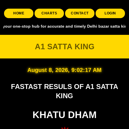
HOME
CHARTS
CONTACT
LOGIN
stop hub for accurate and timely Delhi bazar satta king, covering a
A1 SATTA KING
August 8, 2026, 9:02:18 AM
FASTAST RESULS OF A1 SATTA
KING
KHATU DHAM