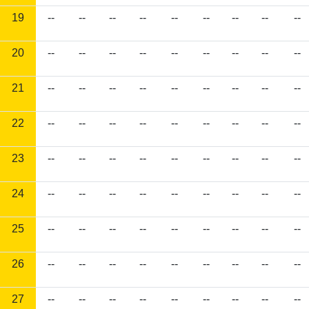
19
--
--
--
--
--
--
--
--
--
20
--
--
--
--
--
--
--
--
--
21
--
--
--
--
--
--
--
--
--
22
--
--
--
--
--
--
--
--
--
23
--
--
--
--
--
--
--
--
--
24
--
--
--
--
--
--
--
--
--
25
--
--
--
--
--
--
--
--
--
26
--
--
--
--
--
--
--
--
--
27
--
--
--
--
--
--
--
--
--