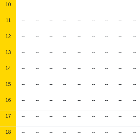
10
--
--
--
--
--
--
--
--
--
11
--
--
--
--
--
--
--
--
--
12
--
--
--
--
--
--
--
--
--
13
--
--
--
--
--
--
--
--
--
14
--
--
--
--
--
--
--
--
--
15
--
--
--
--
--
--
--
--
--
16
--
--
--
--
--
--
--
--
--
17
--
--
--
--
--
--
--
--
--
18
--
--
--
--
--
--
--
--
--