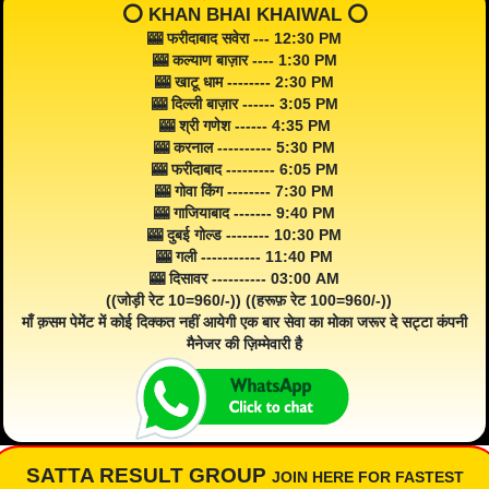
⭕️ KHAN BHAI KHAIWAL ⭕️
🎰 फरीदाबाद सवेरा --- 12:30 PM
🎰 कल्याण बाज़ार ---- 1:30 PM
🎰 खाटू धाम -------- 2:30 PM
🎰 दिल्ली बाज़ार ------ 3:05 PM
🎰 श्री गणेश ------ 4:35 PM
🎰 करनाल ---------- 5:30 PM
🎰 फरीदाबाद --------- 6:05 PM
🎰 गोवा किंग -------- 7:30 PM
🎰 गाजियाबाद ------- 9:40 PM
🎰 दुबई गोल्ड -------- 10:30 PM
🎰 गली ----------- 11:40 PM
🎰 दिसावर ---------- 03:00 AM
((जोड़ी रेट 10=960/-)) ((हरूफ़ रेट 100=960/-))
माँ क़सम पेमेंट में कोई दिक्कत नहीं आयेगी एक बार सेवा का मोका जरूर दे सट्टा कंपनी
मैनेजर की ज़िम्मेवारी है
SATTA RESULT GROUP
JOIN HERE FOR FASTEST