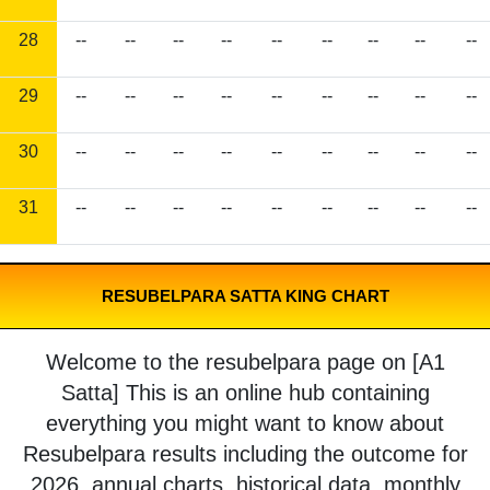
28
--
--
--
--
--
--
--
--
--
29
--
--
--
--
--
--
--
--
--
30
--
--
--
--
--
--
--
--
--
31
--
--
--
--
--
--
--
--
--
RESUBELPARA SATTA KING CHART
Welcome to the resubelpara page on [A1
Satta] This is an online hub containing
everything you might want to know about
Resubelpara results including the outcome for
2026, annual charts, historical data, monthly