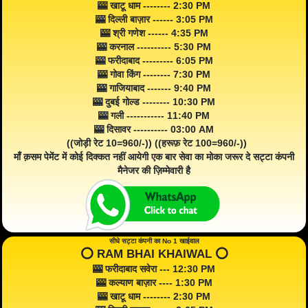
🎰 खाटू धाम -------- 2:30 PM
🎰 दिल्ली बाज़ार ------ 3:05 PM
🎰 श्री गणेश ------ 4:35 PM
🎰 करनाल ---------- 5:30 PM
🎰 फरीदाबाद --------- 6:05 PM
🎰 गोवा किंग -------- 7:30 PM
🎰 गाजियाबाद ------- 9:40 PM
🎰 दुबई गोल्ड -------- 10:30 PM
🎰 गली ----------- 11:40 PM
🎰 दिसावर ---------- 03:00 AM
((जोड़ी रेट 10=960/-)) ((हरूफ़ रेट 100=960/-))
माँ क़सम पेमेंट में कोई दिक्कत नहीं आयेगी एक बार सेवा का मोका जरूर दे सट्टा कंपनी
मैनेजर की ज़िम्मेवारी है
सीधे सट्टा कंपनी का No 1 खाईवाल
⭕️ RAM BHAI KHAIWAL ⭕️
🎰 फरीदाबाद सवेरा --- 12:30 PM
🎰 कल्याण बाज़ार ---- 1:30 PM
🎰 खाटू धाम -------- 2:30 PM