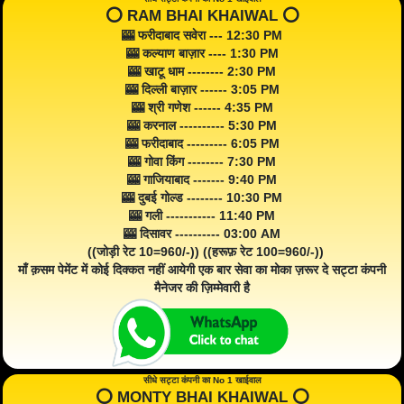
⭕️ RAM BHAI KHAIWAL ⭕️
🎰 फरीदाबाद सवेरा --- 12:30 PM
🎰 कल्याण बाज़ार ---- 1:30 PM
🎰 खाटू धाम -------- 2:30 PM
🎰 दिल्ली बाज़ार ------ 3:05 PM
🎰 श्री गणेश ------ 4:35 PM
🎰 करनाल ---------- 5:30 PM
🎰 फरीदाबाद --------- 6:05 PM
🎰 गोवा किंग -------- 7:30 PM
🎰 गाजियाबाद ------- 9:40 PM
🎰 दुबई गोल्ड -------- 10:30 PM
🎰 गली ----------- 11:40 PM
🎰 दिसावर ---------- 03:00 AM
((जोड़ी रेट 10=960/-)) ((हरूफ़ रेट 100=960/-))
माँ क़सम पेमेंट में कोई दिक्कत नहीं आयेगी एक बार सेवा का मोका ज़रूर दे सट्टा कंपनी
मैनेजर की ज़िम्मेवारी है
सीधे सट्टा कंपनी का No 1 खाईवाल
⭕️ MONTY BHAI KHAIWAL ⭕️