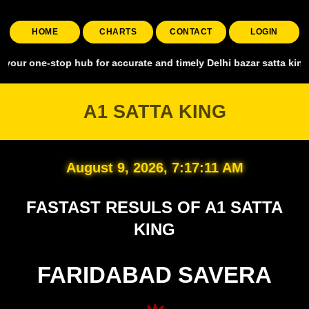
HOME
CHARTS
CONTACT
LOGIN
stop hub for accurate and timely Delhi bazar satta king, covering a
A1 SATTA KING
August 9, 2026, 7:17:12 AM
FASTAST RESULS OF A1 SATTA
KING
FARIDABAD SAVERA