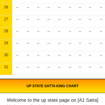
26
--
--
--
--
--
--
--
--
--
27
--
--
--
--
--
--
--
--
--
28
--
--
--
--
--
--
--
--
--
29
--
--
--
--
--
--
--
--
--
30
--
--
--
--
--
--
--
--
--
31
--
--
--
--
--
--
--
--
--
UP STATE SATTA KING CHART
Welcome to the up state page on [A1 Satta]