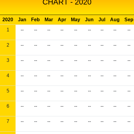
CHART - 2020
2020
Jan
Feb
Mar
Apr
May
Jun
Jul
Aug
Sep
1
--
--
--
--
--
--
--
--
--
2
--
--
--
--
--
--
--
--
--
3
--
--
--
--
--
--
--
--
--
4
--
--
--
--
--
--
--
--
--
5
--
--
--
--
--
--
--
--
--
6
--
--
--
--
--
--
--
--
--
7
--
--
--
--
--
--
--
--
--