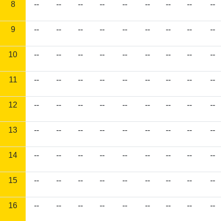
8
--
--
--
--
--
--
--
--
--
9
--
--
--
--
--
--
--
--
--
10
--
--
--
--
--
--
--
--
--
11
--
--
--
--
--
--
--
--
--
12
--
--
--
--
--
--
--
--
--
13
--
--
--
--
--
--
--
--
--
14
--
--
--
--
--
--
--
--
--
15
--
--
--
--
--
--
--
--
--
16
--
--
--
--
--
--
--
--
--