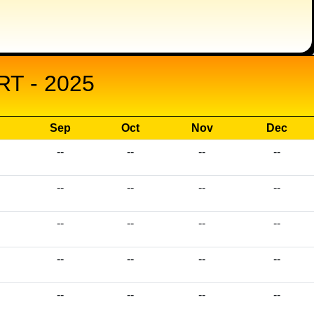
T - 2025
Sep
Oct
Nov
Dec
--
--
--
--
--
--
--
--
--
--
--
--
--
--
--
--
--
--
--
--