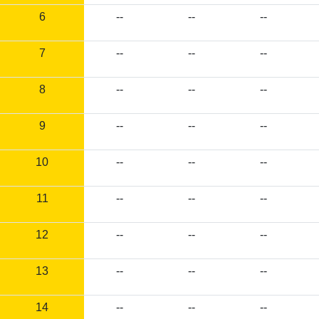
6
--
--
--
7
--
--
--
8
--
--
--
9
--
--
--
10
--
--
--
11
--
--
--
12
--
--
--
13
--
--
--
14
--
--
--