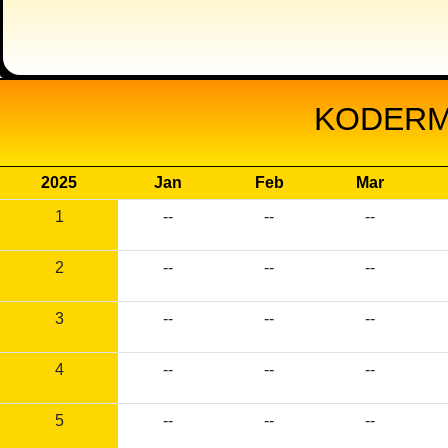
KODERMA
2025
Jan
Feb
Mar
1
--
--
--
2
--
--
--
3
--
--
--
4
--
--
--
5
--
--
--