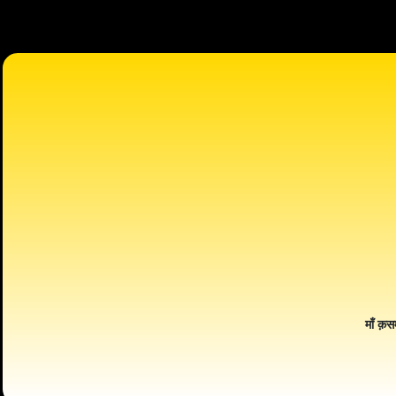
माँ क़स