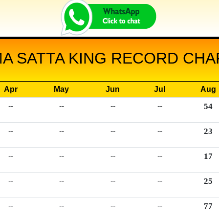
 SATTA KING RECORD CHAR
Apr
May
Jun
Jul
Aug
--
--
--
--
54
--
--
--
--
23
--
--
--
--
17
--
--
--
--
25
--
--
--
--
77