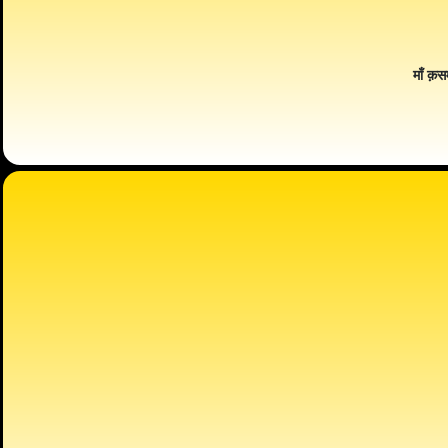
माँ क़स