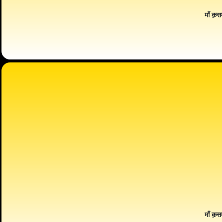
माँ क़स
माँ क़स