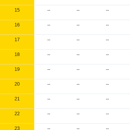
15
--
--
--
16
--
--
--
17
--
--
--
18
--
--
--
19
--
--
--
20
--
--
--
21
--
--
--
22
--
--
--
23
--
--
--