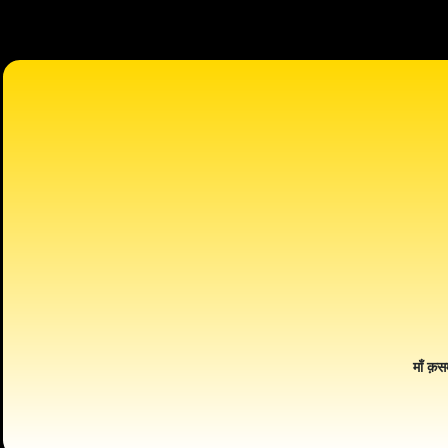
माँ क़स