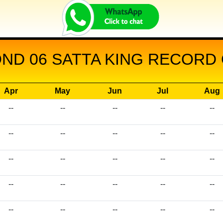
ND 06 SATTA KING RECORD 
Apr
May
Jun
Jul
Aug
--
--
--
--
--
--
--
--
--
--
--
--
--
--
--
--
--
--
--
--
--
--
--
--
--