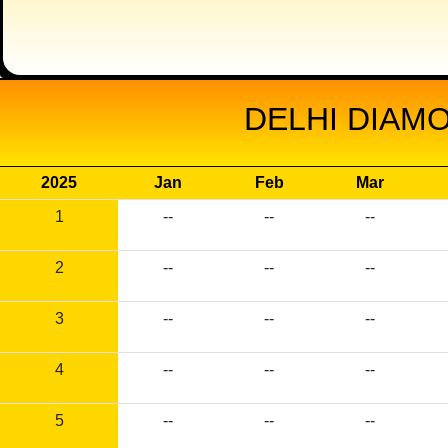
DELHI DIAMO
2025
Jan
Feb
Mar
1
--
--
--
2
--
--
--
3
--
--
--
4
--
--
--
5
--
--
--