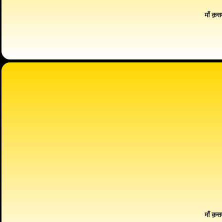
माँ क़स
माँ क़स