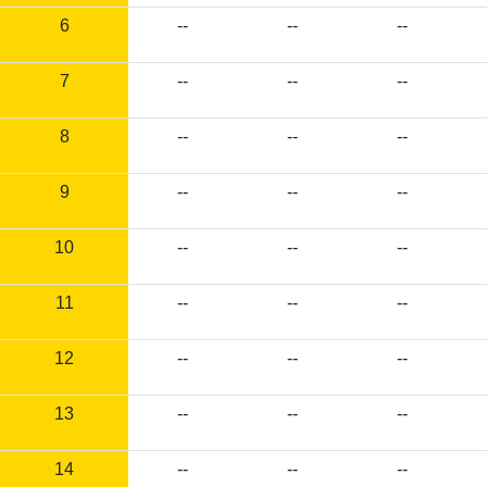
6
--
--
--
7
--
--
--
8
--
--
--
9
--
--
--
10
--
--
--
11
--
--
--
12
--
--
--
13
--
--
--
14
--
--
--