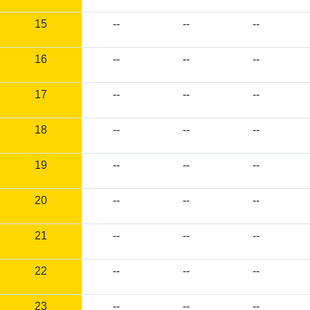
15
--
--
--
16
--
--
--
17
--
--
--
18
--
--
--
19
--
--
--
20
--
--
--
21
--
--
--
22
--
--
--
23
--
--
--