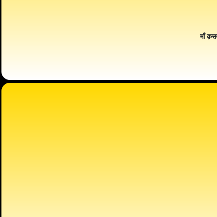
माँ क़स