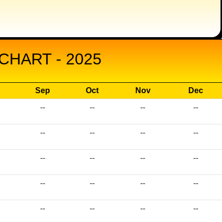
CHART - 2025
Sep
Oct
Nov
Dec
--
--
--
--
--
--
--
--
--
--
--
--
--
--
--
--
--
--
--
--