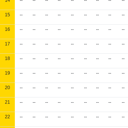
14
--
--
--
--
--
--
--
--
--
15
--
--
--
--
--
--
--
--
--
16
--
--
--
--
--
--
--
--
--
17
--
--
--
--
--
--
--
--
--
18
--
--
--
--
--
--
--
--
--
19
--
--
--
--
--
--
--
--
--
20
--
--
--
--
--
--
--
--
--
21
--
--
--
--
--
--
--
--
--
22
--
--
--
--
--
--
--
--
--