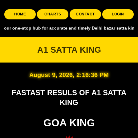
HOME
CHARTS
CONTACT
LOGIN
stop hub for accurate and timely Delhi bazar satta king, covering al
A1 SATTA KING
August 9, 2026, 2:16:37 PM
FASTAST RESULS OF A1 SATTA
KING
GOA KING