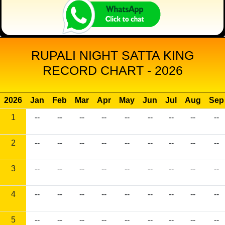
RUPALI NIGHT SATTA KING
RECORD CHART - 2026
2026
Jan
Feb
Mar
Apr
May
Jun
Jul
Aug
Sep
1
--
--
--
--
--
--
--
--
--
2
--
--
--
--
--
--
--
--
--
3
--
--
--
--
--
--
--
--
--
4
--
--
--
--
--
--
--
--
--
5
--
--
--
--
--
--
--
--
--