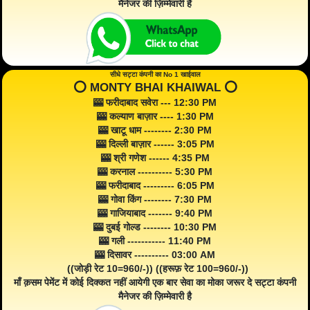
मैनेजर की ज़िम्मेवारी है
सीधे सट्टा कंपनी का No 1 खाईवाल
⭕️ MONTY BHAI KHAIWAL ⭕️
🎰 फरीदाबाद सवेरा --- 12:30 PM
🎰 कल्याण बाज़ार ---- 1:30 PM
🎰 खाटू धाम -------- 2:30 PM
🎰 दिल्ली बाज़ार ------ 3:05 PM
🎰 श्री गणेश ------ 4:35 PM
🎰 करनाल ---------- 5:30 PM
🎰 फरीदाबाद --------- 6:05 PM
🎰 गोवा किंग -------- 7:30 PM
🎰 गाजियाबाद ------- 9:40 PM
🎰 दुबई गोल्ड -------- 10:30 PM
🎰 गली ----------- 11:40 PM
🎰 दिसावर ---------- 03:00 AM
((जोड़ी रेट 10=960/-)) ((हरूफ़ रेट 100=960/-))
माँ क़सम पेमेंट में कोई दिक्कत नहीं आयेगी एक बार सेवा का मोका जरूर दे सट्टा कंपनी
मैनेजर की ज़िम्मेवारी है