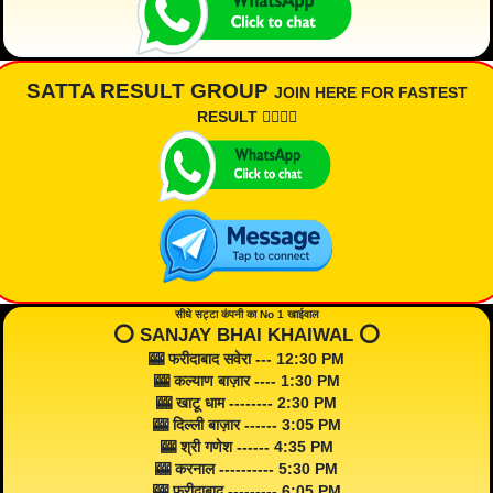
SATTA RESULT GROUP
JOIN HERE FOR FASTEST
RESULT 👇🏾👇🏾
सीधे सट्टा कंपनी का No 1 खाईवाल
⭕️ SANJAY BHAI KHAIWAL ⭕️
🎰 फरीदाबाद सवेरा --- 12:30 PM
🎰 कल्याण बाज़ार ---- 1:30 PM
🎰 खाटू धाम -------- 2:30 PM
🎰 दिल्ली बाज़ार ------ 3:05 PM
🎰 श्री गणेश ------ 4:35 PM
🎰 करनाल ---------- 5:30 PM
🎰 फरीदाबाद --------- 6:05 PM