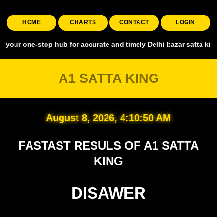
HOME
CHARTS
CONTACT
LOGIN
-stop hub for accurate and timely Delhi bazar satta king, covering a
A1 SATTA KING
August 8, 2026, 4:10:51 AM
FASTAST RESULS OF A1 SATTA
KING
DISAWER