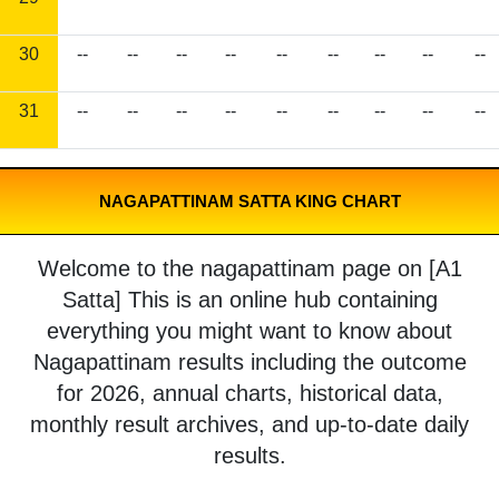
30
--
--
--
--
--
--
--
--
--
31
--
--
--
--
--
--
--
--
--
NAGAPATTINAM SATTA KING CHART
Welcome to the nagapattinam page on [A1
Satta] This is an online hub containing
everything you might want to know about
Nagapattinam results including the outcome
for 2026, annual charts, historical data,
monthly result archives, and up-to-date daily
results.