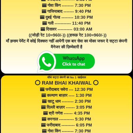
🎰 गोवा किंग -------- 7:30 PM
🎰 गाजियाबाद ------- 9:40 PM
🎰 दुबई गोल्ड -------- 10:30 PM
🎰 गली ----------- 11:40 PM
🎰 दिसावर ---------- 03:00 AM
((जोड़ी रेट 10=960/-)) ((हरूफ़ रेट 100=960/-))
माँ क़सम पेमेंट में कोई दिक्कत नहीं आयेगी एक बार सेवा का मोका जरूर दे सट्टा कंपनी
मैनेजर की ज़िम्मेवारी है
सीधे सट्टा कंपनी का No 1 खाईवाल
⭕️ RAM BHAI KHAIWAL ⭕️
🎰 फरीदाबाद सवेरा --- 12:30 PM
🎰 कल्याण बाज़ार ---- 1:30 PM
🎰 खाटू धाम -------- 2:30 PM
🎰 दिल्ली बाज़ार ------ 3:05 PM
🎰 श्री गणेश ------ 4:35 PM
🎰 करनाल ---------- 5:30 PM
🎰 फरीदाबाद --------- 6:05 PM
🎰 गोवा किंग -------- 7:30 PM