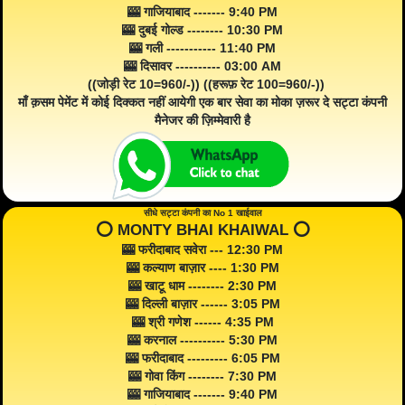
🎰 गाजियाबाद ------- 9:40 PM
🎰 दुबई गोल्ड -------- 10:30 PM
🎰 गली ----------- 11:40 PM
🎰 दिसावर ---------- 03:00 AM
((जोड़ी रेट 10=960/-)) ((हरूफ़ रेट 100=960/-))
माँ क़सम पेमेंट में कोई दिक्कत नहीं आयेगी एक बार सेवा का मोका ज़रूर दे सट्टा कंपनी
मैनेजर की ज़िम्मेवारी है
सीधे सट्टा कंपनी का No 1 खाईवाल
⭕️ MONTY BHAI KHAIWAL ⭕️
🎰 फरीदाबाद सवेरा --- 12:30 PM
🎰 कल्याण बाज़ार ---- 1:30 PM
🎰 खाटू धाम -------- 2:30 PM
🎰 दिल्ली बाज़ार ------ 3:05 PM
🎰 श्री गणेश ------ 4:35 PM
🎰 करनाल ---------- 5:30 PM
🎰 फरीदाबाद --------- 6:05 PM
🎰 गोवा किंग -------- 7:30 PM
🎰 गाजियाबाद ------- 9:40 PM