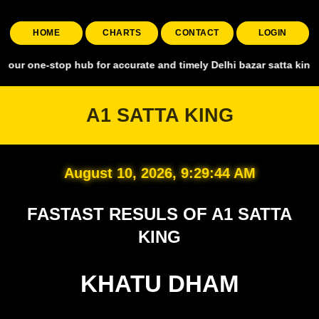
HOME
CHARTS
CONTACT
LOGIN
stop hub for accurate and timely Delhi bazar satta king, covering al
A1 SATTA KING
August 10, 2026, 9:29:45 AM
FASTAST RESULS OF A1 SATTA
KING
KHATU DHAM