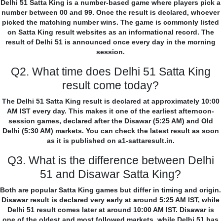
Delhi 51 Satta King is a number-based game where players pick a
number between 00 and 99. Once the result is declared, whoever
picked the matching number wins. The game is commonly listed
on Satta King result websites as an informational record. The
result of Delhi 51 is announced once every day in the morning
session.
Q2. What time does Delhi 51 Satta King
result come today?
The Delhi 51 Satta King result is declared at approximately 10:00
AM IST every day. This makes it one of the earliest afternoon-
session games, declared after the Disawar (5:25 AM) and Old
Delhi (5:30 AM) markets. You can check the latest result as soon
as it is published on a1-sattaresult.in.
Q3. What is the difference between Delhi
51 and Disawar Satta King?
Both are popular Satta King games but differ in timing and origin.
Disawar result is declared very early at around 5:25 AM IST, while
Delhi 51 result comes later at around 10:00 AM IST. Disawar is
one of the oldest and most followed markets, while Delhi 51 has