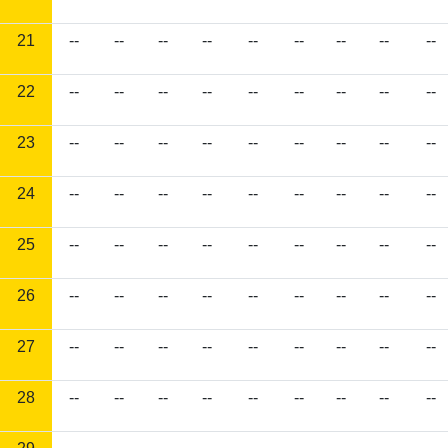
21
--
--
--
--
--
--
--
--
--
22
--
--
--
--
--
--
--
--
--
23
--
--
--
--
--
--
--
--
--
24
--
--
--
--
--
--
--
--
--
25
--
--
--
--
--
--
--
--
--
26
--
--
--
--
--
--
--
--
--
27
--
--
--
--
--
--
--
--
--
28
--
--
--
--
--
--
--
--
--