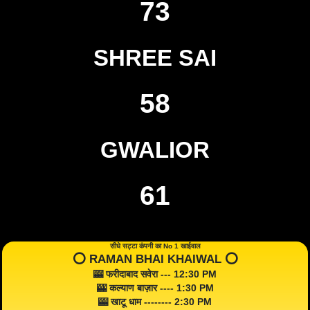
73
SHREE SAI
58
GWALIOR
61
सीधे सट्टा कंपनी का No 1 खाईवाल
⭕️ RAMAN BHAI KHAIWAL ⭕️
🎰 फरीदाबाद सवेरा --- 12:30 PM
🎰 कल्याण बाज़ार ---- 1:30 PM
🎰 खाटू धाम -------- 2:30 PM