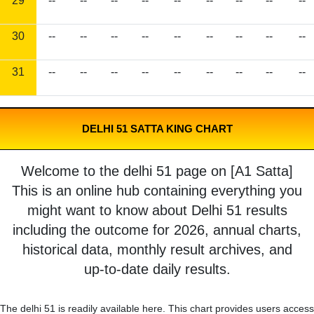
29
--
--
--
--
--
--
--
--
--
30
--
--
--
--
--
--
--
--
--
31
--
--
--
--
--
--
--
--
--
DELHI 51 SATTA KING CHART
Welcome to the delhi 51 page on [A1 Satta]
This is an online hub containing everything you
might want to know about Delhi 51 results
including the outcome for 2026, annual charts,
historical data, monthly result archives, and
up-to-date daily results.
The delhi 51 is readily available here. This chart provides users access