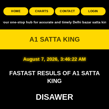
HOME
CHARTS
CONTACT
LOGIN
stop hub for accurate and timely Delhi bazar satta king, covering a
A1 SATTA KING
August 7, 2026, 3:46:23 AM
FASTAST RESULS OF A1 SATTA
KING
DISAWER