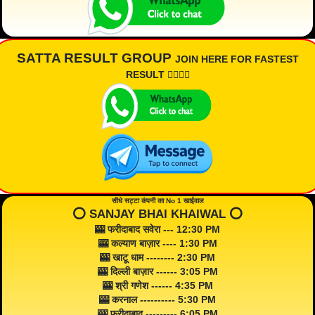
SATTA RESULT GROUP
JOIN HERE FOR FASTEST
RESULT 👇🏾👇🏾
सीधे सट्टा कंपनी का No 1 खाईवाल
⭕️ SANJAY BHAI KHAIWAL ⭕️
🎰 फरीदाबाद सवेरा --- 12:30 PM
🎰 कल्याण बाज़ार ---- 1:30 PM
🎰 खाटू धाम -------- 2:30 PM
🎰 दिल्ली बाज़ार ------ 3:05 PM
🎰 श्री गणेश ------ 4:35 PM
🎰 करनाल ---------- 5:30 PM
🎰 फरीदाबाद --------- 6:05 PM