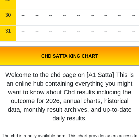
30
--
--
--
--
--
--
--
--
--
31
--
--
--
--
--
--
--
--
--
CHD SATTA KING CHART
Welcome to the chd page on [A1 Satta] This is
an online hub containing everything you might
want to know about Chd results including the
outcome for 2026, annual charts, historical
data, monthly result archives, and up-to-date
daily results.
The chd is readily available here. This chart provides users access to