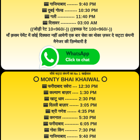
🎰 गाजियाबाद ------- 9:40 PM
🎰 दुबई गोल्ड -------- 10:30 PM
🎰 गली ----------- 11:40 PM
🎰 दिसावर ---------- 03:00 AM
((जोड़ी रेट 10=960/-)) ((हरूफ़ रेट 100=960/-))
माँ क़सम पेमेंट में कोई दिक्कत नहीं आयेगी एक बार सेवा का मोका ज़रूर दे सट्टा कंपनी
मैनेजर की ज़िम्मेवारी है
सीधे सट्टा कंपनी का No 1 खाईवाल
⭕️ MONTY BHAI KHAIWAL ⭕️
🎰 फरीदाबाद सवेरा --- 12:30 PM
🎰 कल्याण बाज़ार ---- 1:30 PM
🎰 खाटू धाम -------- 2:30 PM
🎰 दिल्ली बाज़ार ------ 3:05 PM
🎰 श्री गणेश ------ 4:35 PM
🎰 करनाल ---------- 5:30 PM
🎰 फरीदाबाद --------- 6:05 PM
🎰 गोवा किंग -------- 7:30 PM
🎰 गाजियाबाद ------- 9:40 PM