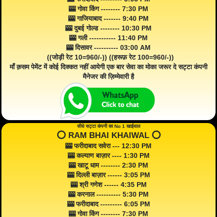
🎰 गोवा किंग -------- 7:30 PM
🎰 गाजियाबाद ------- 9:40 PM
🎰 दुबई गोल्ड -------- 10:30 PM
🎰 गली ----------- 11:40 PM
🎰 दिसावर ---------- 03:00 AM
((जोड़ी रेट 10=960/-)) ((हरूफ़ रेट 100=960/-))
माँ क़सम पेमेंट में कोई दिक्कत नहीं आयेगी एक बार सेवा का मोका जरूर दे सट्टा कंपनी
मैनेजर की ज़िम्मेवारी है
सीधे सट्टा कंपनी का No 1 खाईवाल
⭕️ RAM BHAI KHAIWAL ⭕️
🎰 फरीदाबाद सवेरा --- 12:30 PM
🎰 कल्याण बाज़ार ---- 1:30 PM
🎰 खाटू धाम -------- 2:30 PM
🎰 दिल्ली बाज़ार ------ 3:05 PM
🎰 श्री गणेश ------ 4:35 PM
🎰 करनाल ---------- 5:30 PM
🎰 फरीदाबाद --------- 6:05 PM
🎰 गोवा किंग -------- 7:30 PM